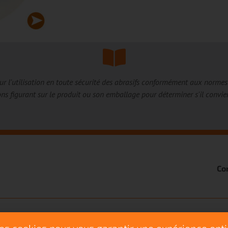
sur l'utilisation en toute sécurité des abrasifs conformément aux normes
ons figurant sur le produit ou son emballage pour déterminer s'il convie
Co
iative de la FEPA © 2026
des cookies pour vous garantir une expérience opt