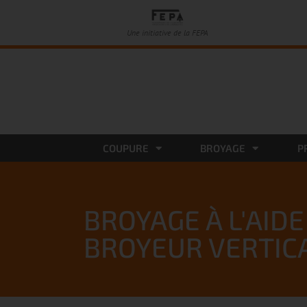
Une initiative de la FEPA
COUPURE
BROYAGE
P
BROYAGE À L'AIDE
BROYEUR VERTIC