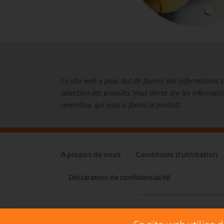
Ce site web a pour but de fournir des informations 
sélection des produits.
Vous devez lire les informati
revendeur qui vous a fourni le produit.
A propos de nous
Conditions d'utilisation
Déclaration de confidentialité
La sécurité des abrasifs est une init
Ce site web utilise 